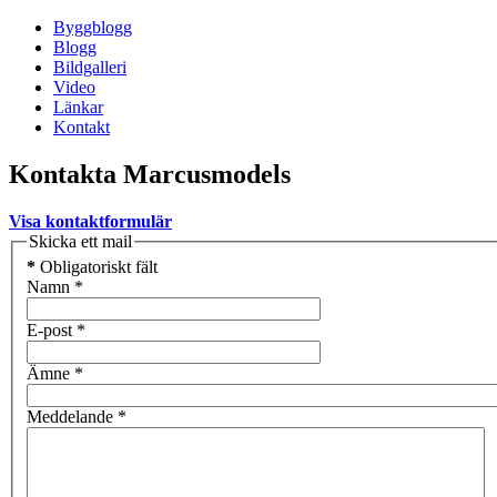
Byggblogg
Blogg
Bildgalleri
Video
Länkar
Kontakt
Kontakta Marcusmodels
Visa kontaktformulär
Skicka ett mail
*
Obligatoriskt fält
Namn
*
E-post
*
Ämne
*
Meddelande
*