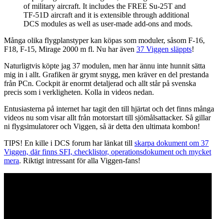
of military aircraft. It includes the FREE Su-25T and
TF-51D aircraft and it is extensible through additional
DCS modules as well as user-made add-ons and mods.
Många olika flygplanstyper kan köpas som moduler, såsom F-16,
F18, F-15, Mirage 2000 m fl. Nu har även
37 Viggen släppts
!
Naturligtvis köpte jag 37 modulen, men har ännu inte hunnit sätta
mig in i allt. Grafiken är grymt snygg, men kräver en del prestanda
från PCn. Cockpit är enormt detaljerad och allt står på svenska
precis som i verkligheten. Kolla in videos nedan.
Entusiasterna på internet har tagit den till hjärtat och det finns många
videos nu som visar allt från motorstart till sjömålsattacker. Så gillar
ni flygsimulatorer och Viggen, så är detta den ultimata kombon!
TIPS! En kille i DCS forum har länkat till
skarpa dokument om 37
Viggen, där finns SFI, checklistor, operationsdokument och mycket
mera
. Riktigt intressant för alla Viggen-fans!