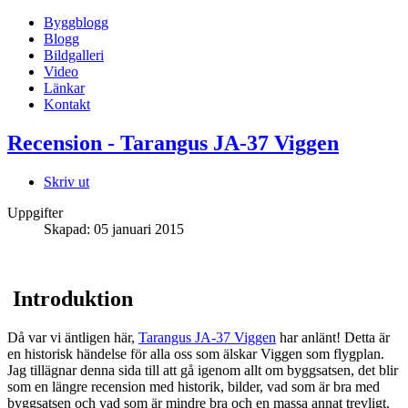
Byggblogg
Blogg
Bildgalleri
Video
Länkar
Kontakt
Recension - Tarangus JA-37 Viggen
Skriv ut
Uppgifter
Skapad: 05 januari 2015
Introduktion
Då var vi äntligen här,
Tarangus JA-37 Viggen
har anlänt! Detta är
en historisk händelse för alla oss som älskar Viggen som flygplan.
Jag tillägnar denna sida till att gå igenom allt om byggsatsen, det blir
som en längre recension med historik, bilder, vad som är bra med
byggsatsen och vad som är mindre bra och en massa annat trevligt.