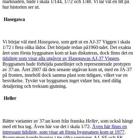
marknaden, både i skala 1/144, 1/72 och 1/48. Vi tar väl en titt på
hur historien ser ut.
Hasegawa
Vi börjar väl med
Hasegawa
, som gett ut en AJ-37 Viggen i skala
1/72 i flera olika lådor. Det började redan på1960-talet. Det exakta
året som första byggsatsen kom ut kan diskuteras, dock finns det en
tidslinje som visar alla utgåvor av Hasegawas AJ-37 Viggen
.
Byggsatsen hade förhöjda panellinjer och representerade protypen
av 37:an. Året 2007 då den senaste utgåvan kom ut, med en JA-37
på fronten, innehöll dock samma plast som tidigare, vilket var en
besvikelse. Tyvärr var byggsatsen inget vidare bra, med dålig
detaljering och tveksam gjutning.
Heller
Bättre varianter av 37:an kom från franska
Heller
, som också hängt
med ett bra tag. Även här var det i skala 1/72.
Även här finns en
intressant tidslinje, som visar att första byggsatsen kom ut 1977
.
Byggsatsen kunde byggas i tre olika versioner, AJ, SF och SK.