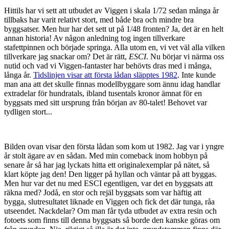
Hittils har vi sett att utbudet av Viggen i skala 1/72 sedan många år
tillbaks har varit relativt stort, med både bra och mindre bra
byggsatser. Men hur har det sett ut på 1/48 fronten? Ja, det är en helt
annan historia! Av någon anledning tog ingen tillverkare
stafettpinnen och började springa. Alla utom en, vi vet väl alla vilken
tillverkare jag snackar om? Det är rätt,
ESCI
. Nu börjar vi närma oss
nutid och vad vi Viggen-fantaster har behövts dras med i många,
långa år.
Tidslinjen visar att första lådan släpptes 1982
. Inte kunde
man ana att det skulle finnas modellbyggare som ännu idag handlar
extradelar för hundratals, ibland tusentals kronor ämnat för en
byggsats med sitt ursprung från början av 80-talet! Behovet var
tydligen stort...
Bilden ovan visar den första lådan som kom ut 1982. Jag var i yngre
år stolt ägare av en sådan. Med min comeback inom hobbyn på
senare år så har jag lyckats hitta ett originalexemplar på nätet, så
klart köpte jag den! Den ligger på hyllan och väntar på att byggas.
Men hur var det nu med ESCI egentligen, var det en byggsats att
räkna med? Jodå, en stor och rejäl byggsats som var häftig att
bygga, slutresultatet liknade en Viggen och fick det där tunga, råa
utseendet. Nackdelar? Om man får tyda utbudet av extra resin och
fotoets som finns till denna byggsats så borde den kanske göras om