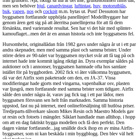
från grunden. Nja, riktigt så illa är det inte, grundstommen finns där,
men sen behöver
hjul
,
canardvingar
,
luftintag
,
huv
,
motorutblås
,
buk
,
vapen
,
nos
och
cockpit
m.m. bytas ut. Pust! Dessutom har
byggsatsen fortfarande upphöjda panellinjer! Modellbyggare har
genom åren gett sig på att återritsa panellinjerna för att få dem
försänkta, med varierande resultat. Sen har vi det här med splinter-
kamouflaget...men det är en annan historia och inte byggsatsens fel.
Hursomhelst, originallådan från 1982 gavs under några år ut i ett par
andra skepnader, men med samma plast och samma brister. Under
större delen av 90-talet var byggsatsen mycket svår att få tag på och
internet hade inte kommit igång riktigt än. Dyra exemplar såldes på
auktioner och i annonser, byggsatsen hamnade ofta hos samlare
istället för på byggborden. 2002 fick vi åter välkomna byggsatsen,
då var det Airfix som paketerade om den, en JA-37. Vissa
modifieringar hade gjorts med vingarna, vapenbalkar osv, plasten
var ljusgrå, men fortfarande med samma brister som tidigare. Airfix
sålde den under några år, varav jag fick tag i ett par lådor, men
byggsatsen försvann sen helt från marknaden. Samma historia
uppstod, fast nu på internet, med onlineförsäljning till hutlösa priser.
Tredjeparts-tillverkare såsom Mikes Resin och Maestro Models gav
ut resin och fotoets i mängder. Såklart handlade man alltihop, i hopp
om att en dag faktiskt bygga modellen och få den perfekt. Den
dagen väntar fortfarande...jag smällde dock ihop en av mina Airfix-
byggsatser, som ni kan beskåda i min byggblogg. Den blev väl helt