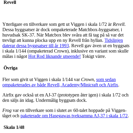
Revell
Ytterligare en tillverkare som gett ut Viggen i skala 1/72 är
Revell
.
Dessa byggsatser är dock ompaketerade Matchbox-byggsatser, i
huvudsak SK-37. När Matcbox blev svåra att få tag på så var det
trevligt att kunna plocka upp en ny Revell från hyllan.
Tidslinjen
daterar dessa byggsatser till år 1993
. Revell gav även ut en byggsats
i skala 1/144 (ompaketerad Crown), inklusive en variant som skulle
målas i något
Hot Rod liknande utseende!
Tokigt värre.
Övriga
Fler som givit ut Viggen i skala 1/144 var
Crown
,
som sedan
ompaketerades av både Revell, Academy/Minicraft och Airfix
.
Airfix gav också ut en AJ-37 (prototypen åter igen) i skala 1/72 och
den säljs än idag. Undermålig byggsats dock.
Frog
var en tillverkare som i slutet av 60-talet hoppade på Viggen-
tåget och
paketerade om Hasegawas tveksamma AJ-37 i skala 1/72
.
Skala 1/48