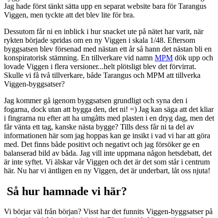
Jag hade först tänkt sätta upp en separat website bara för Tarangus
Viggen, men tyckte att det blev lite för bra.
Dessutom får ni en inblick i hur snacket ute på nätet har varit, när
rykten började spridas om en ny Viggen i skala 1/48. Eftersom
byggsatsen blev försenad med nästan ett år så hann det nästan bli en
konspiratorisk stämning. En tillverkare vid namn
MPM
dök upp och
lovade Viggen i flera versioner...helt plötsligt blev det förvirrat.
Skulle vi få två tillverkare, både Tarangus och MPM att tillverka
Viggen-byggsatser?
Jag kommer gå igenom byggsatsen grundligt och syna den i
fogarna, dock utan att bygga den, det ni! =) Jag kan säga att det kliar
i fingrarna nu efter att ha umgåtts med plasten i en dryg dag, men det
får vänta ett tag, kanske nästa bygge? Tills dess får ni ta del av
informationen här som jag hoppas kan ge insikt i vad vi har att göra
med. Det finns både positivt och negativt och jag försöker ge en
balanserad bild av båda. Jag vill inte uppmana någon hetsdebatt, det
är inte syftet. Vi älskar vår Viggen och det är det som står i centrum
här. Nu har vi äntligen en ny Viggen, det är underbart, låt oss njuta!
Så hur hamnade vi här?
Vi börjar väl från början? Visst har det funnits Viggen-byggsatser på