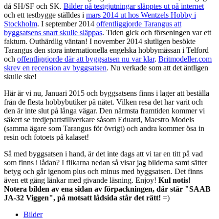
då SH/SF och SK.
Bilder på testgjutningar släpptes ut på internet
och ett testbygge ställdes i
mars 2014 ut hos Wentzels Hobby i
Stockholm
. I september 2014
offentliggjorde Tarangus att
byggsatsens snart skulle släppas
. Tiden gick och förseningen var ett
faktum. Outhärdlig väntan! I november 2014 slutligen besökte
Tarangus den stora internationella engelska hobbymässan i Telford
och
offentliggjorde där att byggsatsen nu var klar
.
Britmodeller.com
skrev en recension av byggsatsen
. Nu verkade som att det äntligen
skulle ske!
Här är vi nu, Januari 2015 och byggsatsens finns i lager att beställa
från de flesta hobbybutiker på nätet. Vilken resa det har varit och
den är inte slut på långa vägar. Den närmsta framtiden kommer vi
säkert se tredjepartstillverkare såsom Eduard, Maestro Models
(samma ägare som Tarangus för övrigt) och andra kommer ösa in
resin och fotoets på kalaset!
Så med byggsatsen i hand, är det inte dags att vi tar en titt på vad
som finns i lådan? I flikarna nedan så visar jag bilderna samt sätter
betyg och går igenom plus och minus med byggsatsen. Det finns
även ett gäng länkar med givande läsning. Enjoy!
Kul notis!
Notera bilden av ena sidan av förpackningen, där står "SAAB
JA-32 Viggen", på motsatt lådsida står det rätt!
=)
Bilder