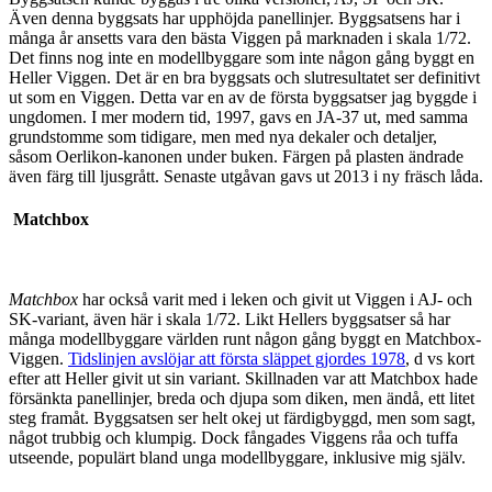
Även denna byggsats har upphöjda panellinjer. Byggsatsens har i
många år ansetts vara den bästa Viggen på marknaden i skala 1/72.
Det finns nog inte en modellbyggare som inte någon gång byggt en
Heller Viggen. Det är en bra byggsats och slutresultatet ser definitivt
ut som en Viggen. Detta var en av de första byggsatser jag byggde i
ungdomen. I mer modern tid, 1997, gavs en JA-37 ut, med samma
grundstomme som tidigare, men med nya dekaler och detaljer,
såsom Oerlikon-kanonen under buken. Färgen på plasten ändrade
även färg till ljusgrått. Senaste utgåvan gavs ut 2013 i ny fräsch låda.
Matchbox
Matchbox
har också varit med i leken och givit ut Viggen i AJ- och
SK-variant, även här i skala 1/72. Likt Hellers byggsatser så har
många modellbyggare världen runt någon gång byggt en Matchbox-
Viggen.
Tidslinjen avslöjar att första släppet gjordes 1978
, d vs kort
efter att Heller givit ut sin variant. Skillnaden var att Matchbox hade
försänkta panellinjer, breda och djupa som diken, men ändå, ett litet
steg framåt. Byggsatsen ser helt okej ut färdigbyggd, men som sagt,
något trubbig och klumpig. Dock fångades Viggens råa och tuffa
utseende, populärt bland unga modellbyggare, inklusive mig själv.