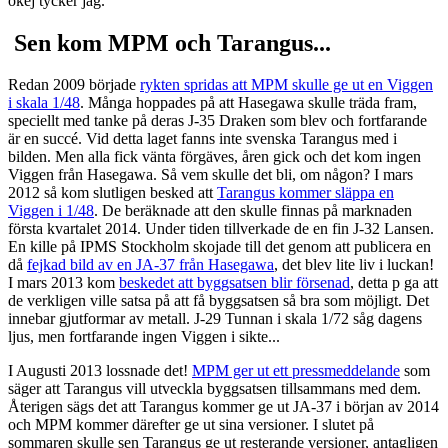
okej tycker jag.
Sen kom MPM och Tarangus...
Redan 2009 började
rykten spridas att MPM skulle ge ut en Viggen
i skala 1/48
. Många hoppades på att Hasegawa skulle träda fram,
speciellt med tanke på deras J-35 Draken som blev och fortfarande
är en succé. Vid detta laget fanns inte svenska Tarangus med i
bilden. Men alla fick vänta förgäves, åren gick och det kom ingen
Viggen från Hasegawa. Så vem skulle det bli, om någon? I mars
2012 så kom slutligen besked att
Tarangus kommer släppa en
Viggen i 1/48
. De beräknade att den skulle finnas på marknaden
första kvartalet 2014. Under tiden tillverkade de en fin J-32 Lansen.
En kille på IPMS Stockholm skojade till det genom att publicera en
då
fejkad bild av en JA-37 från Hasegawa
, det blev lite liv i luckan!
I mars 2013 kom
beskedet att byggsatsen blir försenad
, detta p ga att
de verkligen ville satsa på att få byggsatsen så bra som möjligt. Det
innebar gjutformar av metall. J-29 Tunnan i skala 1/72 såg dagens
ljus, men fortfarande ingen Viggen i sikte...
I Augusti 2013 lossnade det!
MPM ger ut ett pressmeddelande
som
säger att Tarangus vill utveckla byggsatsen tillsammans med dem.
Återigen sägs det att Tarangus kommer ge ut JA-37 i början av 2014
och MPM kommer därefter ge ut sina versioner. I slutet på
sommaren skulle sen Tarangus ge ut resterande versioner, antagligen