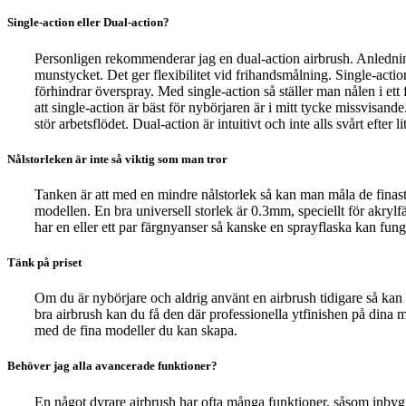
Single-action eller Dual-action?
Personligen rekommenderar jag en dual-action airbrush. Anledn
munstycket. Det ger flexibilitet vid frihandsmålning. Single-act
förhindrar överspray. Med single-action så ställer man nålen i et
att single-action är bäst för nybörjaren är i mitt tycke missvisand
stör arbetsflödet. Dual-action är intuitivt och inte alls svårt efter l
Nålstorleken är inte så viktig som man tror
Tanken är att med en mindre nålstorlek så kan man måla de finast
modellen. En bra universell storlek är 0.3mm, speciellt för akryl
har en eller ett par färgnyanser så kanske en sprayflaska kan fun
Tänk på priset
Om du är nybörjare och aldrig använt en airbrush tidigare så kan
bra airbrush kan du få den där professionella ytfinishen på dina 
med de fina modeller du kan skapa.
Behöver jag alla avancerade funktioner?
En något dyrare airbrush har ofta många funktioner, såsom inbyggd