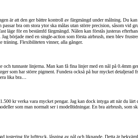
ingen är att den ger bättre kontroll av färgmängd under målning. Du 
ion passar bra om stora ytor ska målas utan större precision, såsom vi
t fast läge för en bestämfd färgmängd. Nålen kan förstås justeras efter
e. Jag började med en single-action som första airbrush, men blev frustrer
ite träning. Flexibiliteten vinner, alla gånger.
e och tunnaste linjerna. Man kan få fina linjer med en nål på 0.4mm ge
färger som har större pigment. Fundera också på hur mycket detaljerad f
gera lika bra…
 1.500 kr verka vara mycket pengar. Jag kan dock intyga att när du lär
modeller som man normalt ser i modelltidningar. En bra airbrush, som skö
 justering för lufttryck, låsning av nål och liknande. Detta är bekvämli