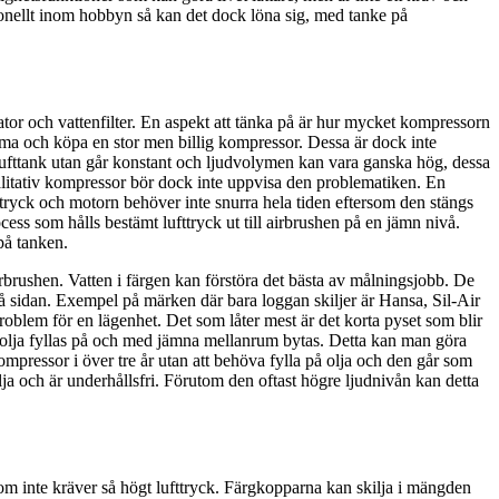
onellt inom hobbyn så kan det dock löna sig, med tanke på
ator och vattenfilter. En aspekt att tänka på är hur mycket kompressorn
ltema och köpa en stor men billig kompressor. Dessa är dock inte
ufttank utan går konstant och ljudvolymen kan vara ganska hög, dessa
kvalitativ kompressor bör dock inte uppvisa den problematiken. En
fttryck och motorn behöver inte snurra hela tiden eftersom den stängs
ocess som hålls bestämt lufttryck ut till airbrushen på en jämn nivå.
 på tanken.
 airbrushen. Vatten i färgen kan förstöra det bästa av målningsjobb. De
å sidan. Exempel på märken där bara loggan skiljer är Hansa, Sil-Air
roblem för en lägenhet. Det som låter mest är det korta pyset som blir
r olja fyllas på och med jämna mellanrum bytas. Detta kan man göra
-kompressor i över tre år utan att behöva fylla på olja och den går som
ja och är underhållsfri. Förutom den oftast högre ljudnivån kan detta
 som inte kräver så högt lufttryck. Färgkopparna kan skilja i mängden