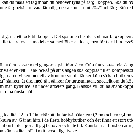
å kan du måla ett tag innan du behöver fylla på färg i koppen. Ska du mål
de färgbehållare vara lämplig, dessa kan ta runt 20-25 ml färg. Större
rna ett lock till koppen. Det sparar en hel del spill när färgkoppen är
e flesta av Iwatas modeller så medföljer ett lock, men för t ex Harder&
ll att den passar med gängorna på airbrushen. Ofta finns passande slanga
 gör valet enkelt. Tänk också på att slangen ska kopplas till en kompress
t, nämn vilken modell av kompressor du tänker köpa så kan butiken säke
ygga” slangen åt dig, med rätt gängor för utrustningen, speciellt om du 
om man byter mellan under arbetets gång. Kanske vill du ha snabbkoppl
ter dina önskemål.
g kvalité. “2 in 1” innebär att du får två nålar, en 0,2mm och en 0,4mm
ruva av. Går att hitta i de flesta hobbybutiker och det finns ett stort ut
rbrush, den gör allt jag behöver och lite till. Känslan i airbrushen är my
kännas lite “rå”, i mitt personliga tycke.