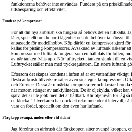
funktionerna behöver inte användas. Fundera på om prisskillnad
tidsbesparing och effektivitet.
Fundera på kompressor
För att din nya airbrush ska fungera så behövs det en luftkälla. 
låter, speciellt om du bor i lägenhet och du behöver ta hänsyn til
anpassade för modellhobby. Köp därför en kompressor gjord för 
kallas för pistång-kompressorer. Avsaknad av lufttank riskerar at
kompressor med lufttank fungerar som en hållplats för luften, moto
av när tanken fyllts upp. När lufttrycket i tanken sjunkit till en 
Lufttrycket ställer man med tryckregulatorn. En större lufttank gör 
Eftersom det skapas kondens i luften så är ett vattenfilter viktigt.
flesta airbrush-tillverkare säljer även sina egna kompressorer. 
och Eurotec. Dessa är utmärkta kompressorer och kostar i runda slä
när motorn stänger av tankfyllnaden. De är oljekylda, vilket ka
själv, det är lite jobb men det är hållbart. Blir oljenivån för låg
en klocka. Tillverkaren har dock ett rekommenderat intervall, så 
vara en fördel, speciellt om den även har lufttank.
Färgkopp ovanpå, under, eller vid sidan?
Jag föredrar en airbrush där färgkoppen sitter ovanpå kroppen, en