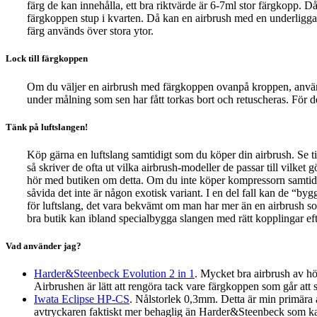
färg de kan innehålla, ett bra riktvärde är 6-7ml stor färgkopp. D
färgkoppen stup i kvarten. Då kan en airbrush med en underliggan
färg används över stora ytor.
Lock till färgkoppen
Om du väljer en airbrush med färgkoppen ovanpå kroppen, använd gä
under målning som sen har fått torkas bort och retuscheras. För d
Tänk på luftslangen!
Köp gärna en luftslang samtidigt som du köper din airbrush. Se ti
så skriver de ofta ut vilka airbrush-modeller de passar till vilket
hör med butiken om detta. Om du inte köper kompressorn samtidig
såvida det inte är någon exotisk variant. I en del fall kan de “b
för luftslang, det vara bekvämt om man har mer än en airbrush s
bra butik kan ibland specialbygga slangen med rätt kopplingar ef
Vad använder jag?
Harder&Steenbeck Evolution 2 in 1
. Mycket bra airbrush av hö
Airbrushen är lätt att rengöra tack vare färgkoppen som går att sk
Iwata Eclipse HP-CS
. Nålstorlek 0,3mm. Detta är min primära ai
avtryckaren faktiskt mer behaglig än Harder&Steenbeck som kan 