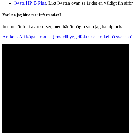
Iwata HP-B Plus
. Likt Iwatan ovan så är det en väldigt fin air
Var kan jag hitta mer information?
Internet är fullt av resurser, men här är några som jag handplockat:
Artikel - Att köpa airbrush (modellbyggeifokus.se, artikel på svenska)