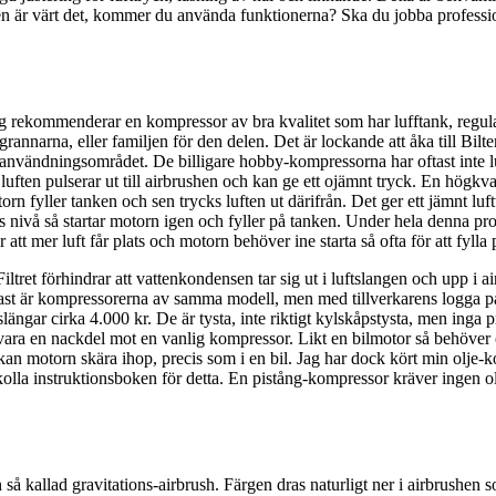
en är värt det, kommer du använda funktionerna? Ska du jobba professi
Jag rekommenderar en kompressor av bra kvalitet som har lufftank, regul
l grannarna, eller familjen för den delen. Det är lockande att åka till Bi
användningsområdet. De billigare hobby-kompressorna har oftast inte l
t luften pulserar ut till airbrushen och kan ge ett ojämnt tryck. En hög
rn fyller tanken och sen trycks luften ut därifrån. Det ger ett jämnt lu
viss nivå så startar motorn igen och fyller på tanken. Under hela denna pr
att mer luft får plats och motorn behöver ine starta så ofta för att fylla
 Filtret förhindrar att vattenkondensen tar sig ut i luftslangen och upp i
Oftast är kompressorerna av samma modell, men med tillverkarens logga p
ngar cirka 4.000 kr. De är tysta, inte riktigt kylskåpstysta, men inga p
n vara en nackdel mot en vanlig kompressor. Likt en bilmotor så behöve
 så kan motorn skära ihop, precis som i en bil. Jag har dock kört min olje
kolla instruktionsboken för detta. En pistång-kompressor kräver ingen ol
 så kallad gravitations-airbrush. Färgen dras naturligt ner i airbrushen