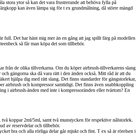
a stora ytor så kan det vara frustrerande att behöva fylla på
 färgkopp kan även lämpa sig för t ex grundmålning, då större mängd
 full. Det har hänt mig mer än en gång att jag spillt färg på modellen
Steenbeck så får man köpa det som tillbehör.
r från de olika tillverkarna. Om du köper airbrush-tillverkarens slang
or och gängorna ska då vara rätt i den änden också. Mitt råd är att du
rt hjälpa dig med rätt slang. Det finns standarder för gängstorlekar,
köper airbrush och kompressor samtidigt. Det finns även snabbkoppling
ing i airbrush-änden med inte i kompressoränden eller tvärtom? En
, två koppar 2ml/5ml, samt två munstycken för respektive nålstorlek.
bud av reservdelar och tillbehör.
cket bra och alla rörliga delar går mjukt och fint. T ex så är rörelsen i