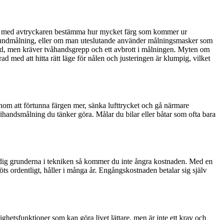
kan med avtryckaren bestämma hur mycket färg som kommer ur
d grundmålning, eller om man uteslutande använder målningsmasker som
hand, men kräver tvåhandsgrepp och ett avbrott i målningen. Myten om
ad med att hitta rätt läge för nålen och justeringen är klumpig, vilket
nom att förtunna färgen mer, sänka lufttrycket och gå närmare
rihandsmålning du tänker göra. Målar du bilar eller båtar som ofta bara
t dig grunderna i tekniken så kommer du inte ångra kostnaden. Med en
ts ordentligt, håller i många år. Engångskostnaden betalar sig själv
ghetsfunktioner som kan göra livet lättare, men är inte ett krav och