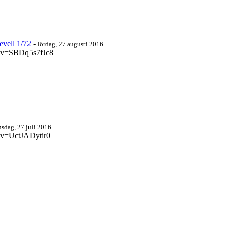
evell 1/72
-
lördag, 27 augusti 2016
h?v=SBDq5s7fJc8
nsdag, 27 juli 2016
?v=UctJADytir0