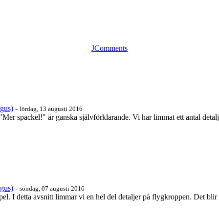
JComments
ngus)
-
lördag, 13 augusti 2016
 "Mer spackel!" är ganska självförklarande. Vi har limmat ett antal deta
ngus)
-
söndag, 07 augusti 2016
l. I detta avsnitt limmar vi en hel del detaljer på flygkroppen. Det blir