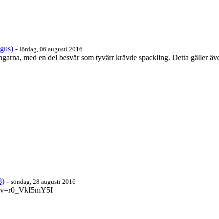
ngus)
-
lördag, 06 augusti 2016
vingarna, med en del besvär som tyvärr krävde spackling. Detta gäller äv
8)
-
söndag, 28 augusti 2016
h?v=r0_VkI5mY5I