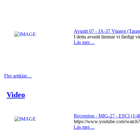
Avsnitt 07 - JA-37 Viggen (Tara
I detta avsnitt limmar vi färdigt 
Läs mer…
Fler artiklar…
Video
Recension - MIG-27 - ESCI (1/4
https://www.youtube.com/watc
Läs mer…