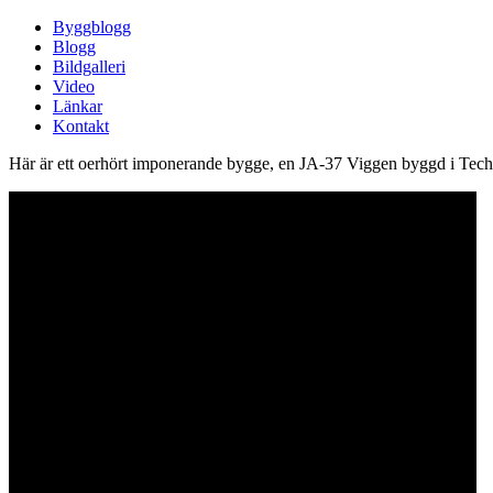
Byggblogg
Blogg
Bildgalleri
Video
Länkar
Kontakt
Här är ett oerhört imponerande bygge, en JA-37 Viggen byggd i Techni