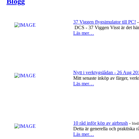
Blogg
37 Viggen flygsimulator till PC!
DCS - 37 Viggen Visst är det här
Läs mer…
Nytt i verktygslådan - 26 Aug 20
Mitt senaste inköp av färger, ver
Läs mer…
10 råd inför köp av airbrush
-
lörd
Detta är generella och praktiska r
Läs mer…