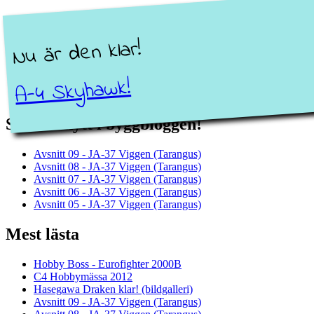
Nu är den klar!
A-4 Skyhawk!
Senaste nytt i byggbloggen!
Avsnitt 09 - JA-37 Viggen (Tarangus)
Avsnitt 08 - JA-37 Viggen (Tarangus)
Avsnitt 07 - JA-37 Viggen (Tarangus)
Avsnitt 06 - JA-37 Viggen (Tarangus)
Avsnitt 05 - JA-37 Viggen (Tarangus)
Mest lästa
Hobby Boss - Eurofighter 2000B
C4 Hobbymässa 2012
Hasegawa Draken klar! (bildgalleri)
Avsnitt 09 - JA-37 Viggen (Tarangus)