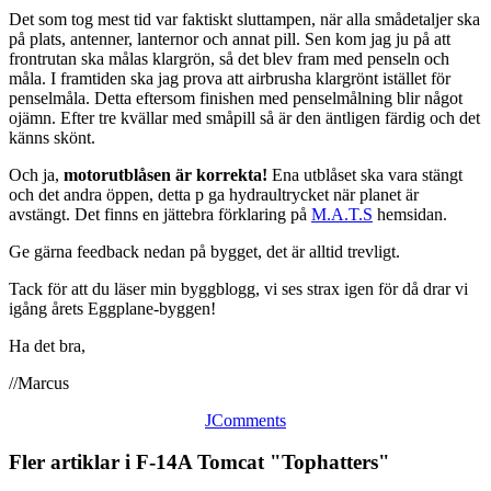
Det som tog mest tid var faktiskt sluttampen, när alla smådetaljer ska
på plats, antenner, lanternor och annat pill. Sen kom jag ju på att
frontrutan ska målas klargrön, så det blev fram med penseln och
måla. I framtiden ska jag prova att airbrusha klargrönt istället för
penselmåla. Detta eftersom finishen med penselmålning blir något
ojämn. Efter tre kvällar med småpill så är den äntligen färdig och det
känns skönt.
Och ja,
motorutblåsen är korrekta!
Ena utblåset ska vara stängt
och det andra öppen, detta p ga hydraultrycket när planet är
avstängt. Det finns en jättebra förklaring på
M.A.T.S
hemsidan.
Ge gärna feedback nedan på bygget, det är alltid trevligt.
Tack för att du läser min byggblogg, vi ses strax igen för då drar vi
igång årets Eggplane-byggen!
Ha det bra,
//Marcus
JComments
Fler artiklar i F-14A Tomcat "Tophatters"