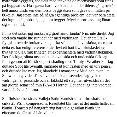
mardrömsbyggsats, speciellt med tanke på de recensioner som finns
på byggsatses. Hasegawa har utvecklat den under tidens gång och är
helt annorlunda sen den första byggsatsen som gavs ut i mitten på
80-talet. Jag stötte inte på några egentliga problem, det var bara att ta
det lugnt och jobba sig igenom bygget. Mycket torrpassning lönar
sig som alltid.
Finns det saker jag önskat jag gjort annorlunda? Nja, inte direkt. Jag
stod och vägde lite runt det här med vädringen. Det är ett CAG-
flygplan och de brukar vara ganska städade och välskötta, men just
detta ex har enligt referensbilder levt ett hårt liv. I slutskedet av
bygget tog jag mig friheten att experimentera med vädringstekniker.
Det fläckiga, slitna utseendet på ovansida och undersida fick jag
fram genom att förstärka post-shading med Tamiya Weather kit. Jag
duttade Soot lite överallt, jämnade ut kontrasten med en torr pensel
och duttade lite mer. Jag blandade i nyanser av Mud och även lite
Snow som gav det där saltvattenblekta utseendet. Jag tycker
vädringen är passande och är faktiskt ett steg mer utvecklat än det
jag gjorde senast på min F/A-18 Hornet. Det enda jag inte vädrade
var de helvita fenorna.
Slutfinishen består av Vallejo Satin Varnish som airbrushats med
cirka 25 PSI i kompressorn. Resultatet blir mer åt det matta hållet än
blankt. Tomcats på hangarfartyg har väldigt sällan blank yta
eftersom de får utstå hårt väder.