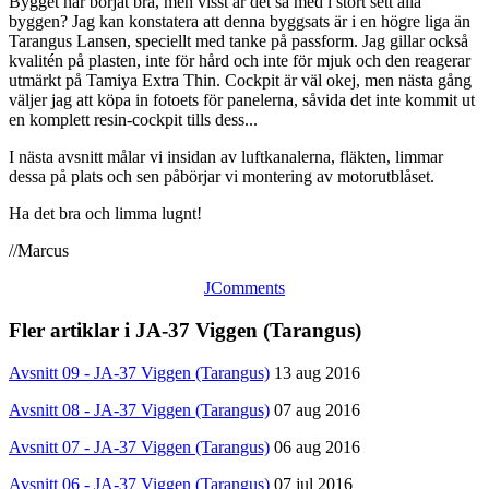
Bygget har börjat bra, men visst är det så med i stort sett alla
byggen? Jag kan konstatera att denna byggsats är i en högre liga än
Tarangus Lansen, speciellt med tanke på passform. Jag gillar också
kvalitén på plasten, inte för hård och inte för mjuk och den reagerar
utmärkt på Tamiya Extra Thin. Cockpit är väl okej, men nästa gång
väljer jag att köpa in fotoets för panelerna, såvida det inte kommit ut
en komplett resin-cockpit tills dess...
I nästa avsnitt målar vi insidan av luftkanalerna, fläkten, limmar
dessa på plats och sen påbörjar vi montering av motorutblåset.
Ha det bra och limma lugnt!
//Marcus
JComments
Fler artiklar i JA-37 Viggen (Tarangus)
Avsnitt 09 - JA-37 Viggen (Tarangus)
13 aug 2016
Avsnitt 08 - JA-37 Viggen (Tarangus)
07 aug 2016
Avsnitt 07 - JA-37 Viggen (Tarangus)
06 aug 2016
Avsnitt 06 - JA-37 Viggen (Tarangus)
07 jul 2016